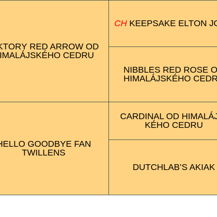
CH
KEEP­SAKE ELTON 
K­TORY RED ARR­OW OD
IMA­LÁJS­KÉHO CEDRU
NIBB­LES RED ROSE 
HIMA­LÁJS­KÉHO CED
CARD­INAL OD HIMA­LÁ
KÉHO CEDRU
HELLO GOOD­BYE FAN
TWIL­LENS
DUTCH­LAB’S AKIAK