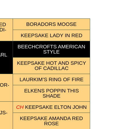
BORA­DORS MOOSE
TED
DI­
KEEP­SAKE LADY IN RED
BEECH­CROFTS AMERI­CAN
STYLE
ARL
KEEP­SAKE HOT AND SPICY
OF CADI­LLAC
LAUR­KIM’S RING OF FIRE
OR­
ELK­ENS POP­PIN THIS
SHADE
CH
KEEPSAKE ELTON JOHN
JS­
KEEP­SAKE AMA­NDA RED
ROSE