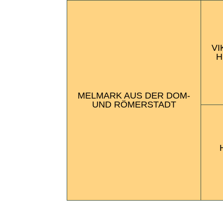
VI
H
MEL­MARK AUS DER DOM-
UND RÖMER­STADT