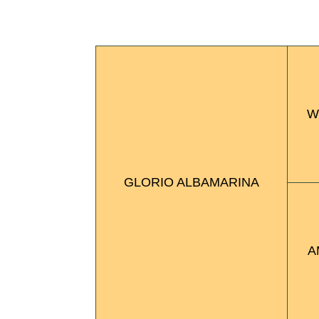
W
GLORIO ALBA­MARI­NA
A