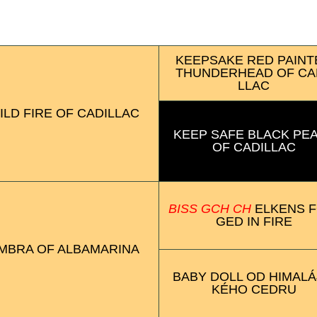
Pedigree der Welpen
KEEP­SAKE RED PAIN
THUN­DER­HEAD OF CA
LLAC
ILD FIRE OF CADI­LLAC
KEEP SAFE BLACK PE
OF CADI­LLAC
BISS GCH CH
ELKENS F
GED IN FIRE
MBRA OF ALBA­MARI­NA
BABY DOLL OD HIMA­LÁ
KÉHO CEDRU