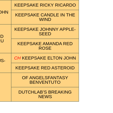
KEEP­SAKE RICKY RICA­RDO
JOHN
KEEP­SAKE CANDLE IN THE
WIND
KEEP­SAKE JOHN­NY APPLE­
SEED
OD
RU
KEEP­SAKE AMA­NDA RED
ROSE
CH
KEEP­SAKE ELTON JOHN
JS­
KEEP­SAKE RED ASTE­ROID
OF ANGELS­FANTASY
BENVEN­TUTO
DUTCH­LAB’S BREA­KING
NEWS