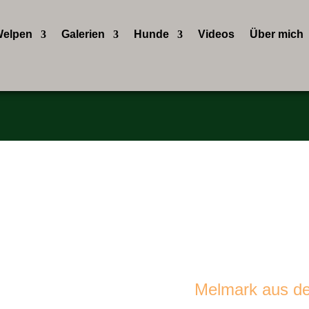
elpen
Galerien
Hunde
Videos
Über mich
Wurfplanung
Wurf­ankündig­ung
 der nächsten Läufigkeit wird Melmark gede
 *Glorio*
Melmark aus d