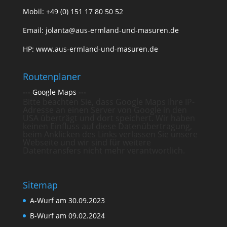
Mobil: +49 (0) 151 17 80 50 52
Email:
jolanta@aus-ermland-und-masuren.de
HP:
www.aus-ermland-und-masuren.de
Routenplaner
---
Google Maps
---
Bitte beachten Sie, dass Google Maps Ihre IP-
Adresse an einen Server von Google in den
USA überträgt und dort speichert. Wir haben
keinen Einfluss auf diese Datenübertragung,
beim Anklicken des Links verlassen Sie unsere
Webseite und wir sind für weitere
Datentransfers nicht mehr verantwortlich.
Sitemap
A-Wurf am 30.09.2023
B-Wurf am 09.02.2024